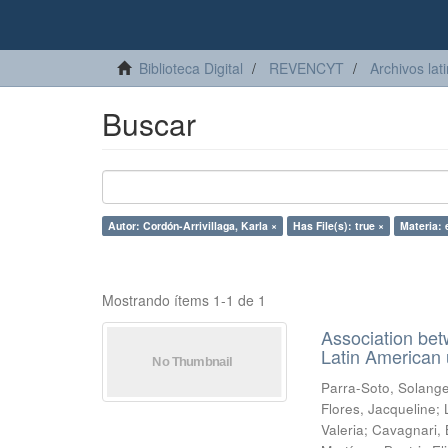
Biblioteca Digital
REVENCYT
Archivos lat
Buscar
Autor: Cordón-Arrivillaga, Karla ×
Has File(s): true ×
Materia: 
Mostrando ítems 1-1 de 1
Association betw
Latin American 
Parra-Soto, Solang
Flores, Jacqueline
;
Valeria
;
Cavagnari, 