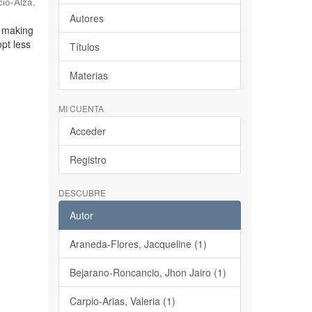
cio-Alza,
Autores
, making
opt less
Títulos
Materias
MI CUENTA
Acceder
Registro
DESCUBRE
Autor
Araneda-Flores, Jacqueline (1)
Bejarano-Roncancio, Jhon Jairo (1)
Carpio-Arias, Valeria (1)