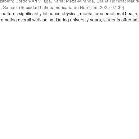
izabeth
;
Cordón-Arrivillaga, Karla
;
Meza-Miranda, Eliana Romina
;
Mauri
, Samuel
(
Sociedad Latinoamericana de Nutrición
,
2025-07-30
)
y patterns significantly influence physical, mental, and emotional health
romoting overall well- being. During university years, students often ad