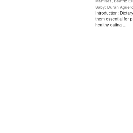
Martínez, Beatriz El
Saby
;
Durán Agüero
Introduction: Dietar
them essential for p
healthy eating ...