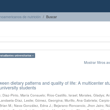
inoamericanos de nutrición
Buscar
estudiantes universitarios ×
Mostrar filtros 
een dietary patterns and quality of life: A multicenter st
university students
e
;
Diaz-Pinto, María Consuelo
;
Ríos-Castillo, Israel
;
Morales, Gladys
;
Ar
Landaeta-Díaz, Leslie
;
Gómez, Georgina
;
Murillo, Ana Gabriela
;
Carpio
Brian M.
;
Nava-González, Edna J.
;
Bejarano-Roncancio, Jhon Jairo
;
Nú