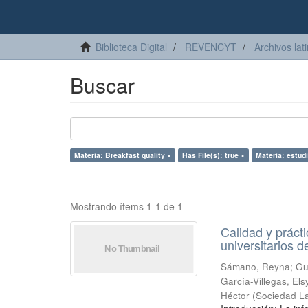
Biblioteca Digital
REVENCYT
Archivos lat
Buscar
Materia: Breakfast quality ×
Has File(s): true ×
Materia: estudi
Mostrando ítems 1-1 de 1
Calidad y práct
universitarios d
Sámano, Reyna
;
Gu
García-Villegas, Els
Héctor
(
Sociedad La