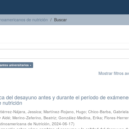
inoamericanos de nutrición
Buscar
antes universitarios ×
Mostrar filtros 
ica del desayuno antes y durante el período de exámene
e nutrición
tiérrez-Nájera, Jessica
;
Martínez-Rojano, Hugo
;
Chico-Barba, Gabriela
y Aidé
;
Merino-Zeferino, Beatriz
;
González-Medina, Erika
;
Flores-Herrer
tinoamericana de Nutrición
,
2024-06-17
)