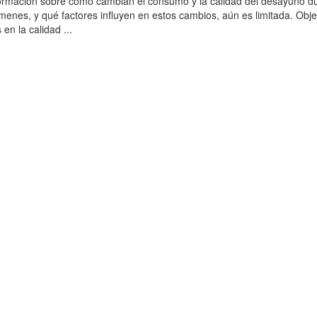
formación sobre cómo cambian el consumo y la calidad del desayuno d
menes, y qué factores influyen en estos cambios, aún es limitada. Obje
en la calidad ...