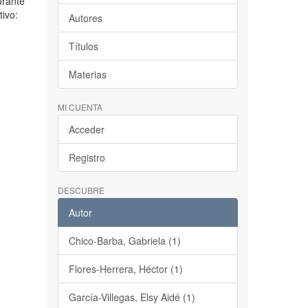
urante
tivo:
Autores
Títulos
Materias
MI CUENTA
Acceder
Registro
DESCUBRE
Autor
Chico-Barba, Gabriela (1)
Flores-Herrera, Héctor (1)
García-Villegas, Elsy Aidé (1)