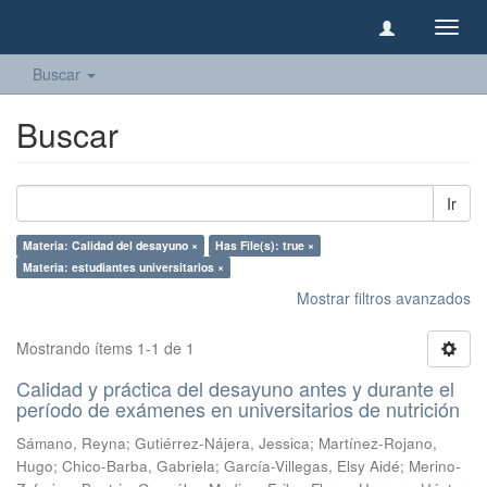
Camb
naveg
Buscar
Buscar
Ir
Materia: Calidad del desayuno ×
Has File(s): true ×
Materia: estudiantes universitarios ×
Mostrar filtros avanzados
Mostrando ítems 1-1 de 1
Calidad y práctica del desayuno antes y durante el
período de exámenes en universitarios de nutrición
Sámano, Reyna
;
Gutiérrez-Nájera, Jessica
;
Martínez-Rojano,
Hugo
;
Chico-Barba, Gabriela
;
García-Villegas, Elsy Aidé
;
Merino-