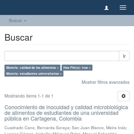
Camb
naveg
Buscar
Buscar
Ir
Materia: calidad de los alimentos ×
Has File(s): true ×
Materia: estudiantes universitarios ×
Mostrar filtros avanzados
Mostrando ítems 1-1 de 1
Conocimiento de inocuidad y calidad microbiológica
de alimentos de estudiantes de una universidad
pública en Cartagena, Colombia
Cuadrado Cano, Bernarda Soraya
;
San Juan Blanco, Meira Inés
;
Leones Gómez, Isabella
;
Márquez Petro, Manuel Sebastián