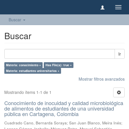
Camb
naveg
Buscar
Buscar
Ir
Materia: conocimiento ×
Has File(s): true ×
Materia: estudiantes universitarios ×
Mostrar filtros avanzados
Mostrando ítems 1-1 de 1
Conocimiento de inocuidad y calidad microbiológica
de alimentos de estudiantes de una universidad
pública en Cartagena, Colombia
Cuadrado Cano, Bernarda Soraya
;
San Juan Blanco, Meira Inés
;
Leones Gómez, Isabella
;
Márquez Petro, Manuel Sebastián