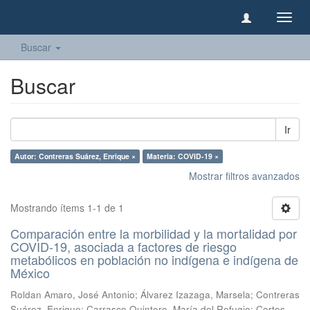
Camb
naveg
Buscar
Buscar
Ir
Autor: Contreras Suárez, Enrique ×
Materia: COVID-19 ×
Mostrar filtros avanzados
Mostrando ítems 1-1 de 1
Comparación entre la morbilidad y la mortalidad por
COVID-19, asociada a factores de riesgo
metabólicos en población no indígena e indígena de
México
Roldan Amaro, José Antonio
;
Álvarez Izazaga, Marsela
;
Contreras
Suárez, Enrique
;
Carrasco Quintero, María del Refugio
;
Cortes