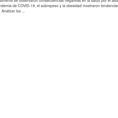
almente se observaron consecuencias negativas en la salud por el ais
andemia de COVID-19; el sobrepeso y la obesidad mostraron tendencia
 Analizar los ...