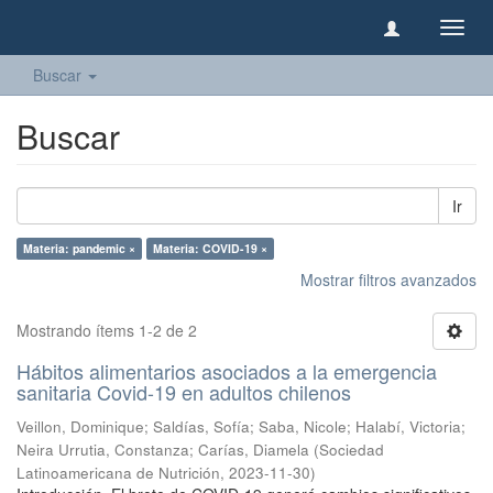
Camb
naveg
Buscar
Buscar
Ir
Materia: pandemic ×
Materia: COVID-19 ×
Mostrar filtros avanzados
Mostrando ítems 1-2 de 2
Hábitos alimentarios asociados a la emergencia
sanitaria Covid-19 en adultos chilenos
Veillon, Dominique
;
Saldías, Sofía
;
Saba, Nicole
;
Halabí, Victoria
;
Neira Urrutia, Constanza
;
Carías, Diamela
(
Sociedad
Latinoamericana de Nutrición
,
2023-11-30
)