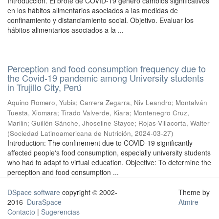
Introducción. El brote de COVID-19 generó cambios significativos
en los hábitos alimentarios asociados a las medidas de
confinamiento y distanciamiento social. Objetivo. Evaluar los
hábitos alimentarios asociados a la ...
Perception and food consumption frequency due to
the Covid-19 pandemic among University students
in Trujillo City, Perú
Aquino Romero, Yubis
;
Carrera Zegarra, Niv Leandro
;
Montalván
Tuesta, Xiomara
;
Tirado Valverde, Kiara
;
Montenegro Cruz,
Marilin
;
Guillén Sánche, Jhoseline Stayce
;
Rojas-Villacorta, Walter
(
Sociedad Latinoamericana de Nutrición
,
2024-03-27
)
Introduction: The confinement due to COVID-19 significantly
affected people's food consumption, especially university students
who had to adapt to virtual education. Objective: To determine the
perception and food consumption ...
DSpace software
copyright © 2002-
Theme by
2016
DuraSpace
Atmire
Contacto
|
Sugerencias