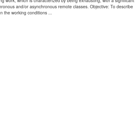
ng work, which is characterized by being exhausting, with a significant
hronous and/or asynchronous remote classes. Objective: To describe
 the working conditions ...