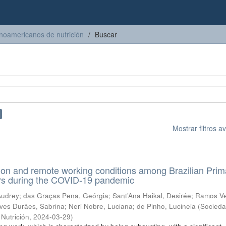
inoamericanos de nutrición
Buscar
Mostrar filtros 
on and remote working conditions among Brazilian Prim
rs during the COVID-19 pandemic
Audrey
;
das Graças Pena, Geórgia
;
Sant’Ana Haikal, Desirée
;
Ramos Ve
lves Durães, Sabrina
;
Neri Nobre, Luciana
;
de Pinho, Lucineia
(
Socied
Nutrición
,
2024-03-29
)