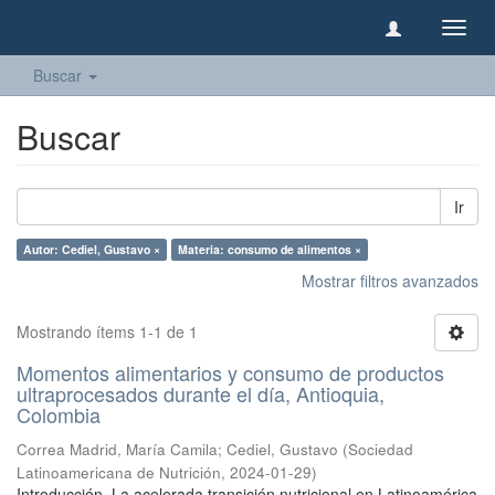
Camb
naveg
Buscar
Buscar
Ir
Autor: Cediel, Gustavo ×
Materia: consumo de alimentos ×
Mostrar filtros avanzados
Mostrando ítems 1-1 de 1
Momentos alimentarios y consumo de productos
ultraprocesados durante el día, Antioquia,
Colombia
Correa Madrid, María Camila
;
Cediel, Gustavo
(
Sociedad
Latinoamericana de Nutrición
,
2024-01-29
)
Introducción. La acelerada transición nutricional en Latinoamérica