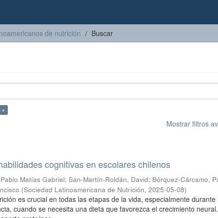
inoamericanos de nutrición
Buscar
 ×
Mostrar filtros 
y habilidades cognitivas en escolares chilenos
 Pablo Matías Gabriel
;
San-Martín-Roldán, David
;
Bórquez-Cárcamo, Pa
ancisco
(
Sociedad Latinoamericana de Nutrición
,
2025-05-08
)
rición es crucial en todas las etapas de la vida, especialmente durante 
ncia, cuando se necesita una dieta que favorezca el crecimiento neural