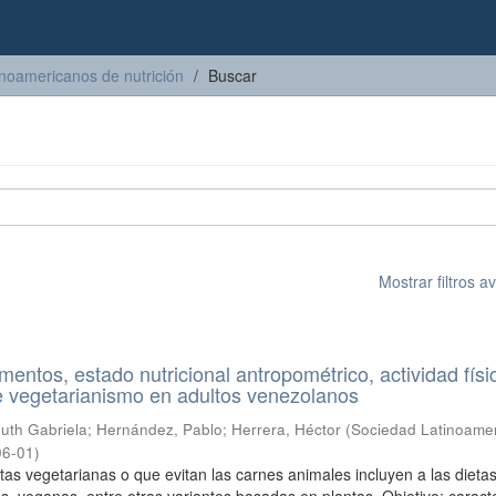
inoamericanos de nutrición
Buscar
Mostrar filtros 
entos, estado nutricional antropométrico, actividad físi
e vegetarianismo en adultos venezolanos
uth Gabriela
;
Hernández, Pablo
;
Herrera, Héctor
(
Sociedad Latinoame
06-01
)
etas vegetarianas o que evitan las carnes animales incluyen a las dieta