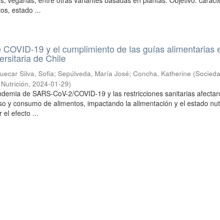
s, veganas, entre otras variantes basadas en plantas. Objetivo: caracte
s, estado ...
COVID-19 y el cumplimiento de las guías alimentarias 
rsitaria de Chile
uecar Silva, Sofia
;
Sepúlveda, María José
;
Concha, Katherine
(
Socied
Nutrición
,
2024-01-29
)
ndemia de SARS-CoV-2/COVID-19 y las restricciones sanitarias afectar
eso y consumo de alimentos, impactando la alimentación y el estado nutr
el efecto ...