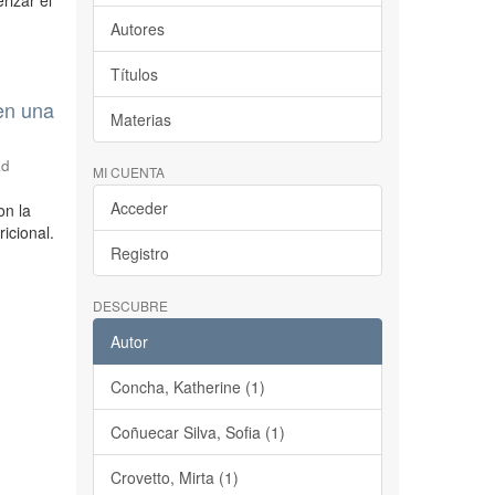
rizar el
Autores
Títulos
en una
Materias
ad
MI CUENTA
Acceder
on la
icional.
Registro
DESCUBRE
Autor
Concha, Katherine (1)
Coñuecar Silva, Sofia (1)
Crovetto, Mirta (1)