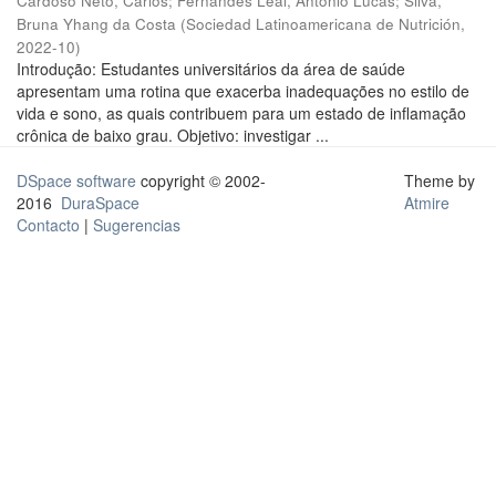
Cardoso Neto, Carlos
;
Fernandes Leal, Antonio Lucas
;
Silva,
Bruna Yhang da Costa
(
Sociedad Latinoamericana de Nutrición
,
2022-10
)
Introdução: Estudantes universitários da área de saúde
apresentam uma rotina que exacerba inadequações no estilo de
vida e sono, as quais contribuem para um estado de inflamação
crônica de baixo grau. Objetivo: investigar ...
DSpace software
copyright © 2002-
Theme by
2016
DuraSpace
Atmire
Contacto
|
Sugerencias