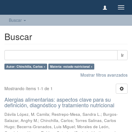
Camb
naveg
Buscar
Buscar
Ir
Autor: Chinchilla, Carlos ×
Materia: estado nutricional ×
Mostrar filtros avanzados
Mostrando ítems 1-1 de 1
Alergias alimentarias: aspectos clave para su
definición, diagnóstico y tratamiento nutricional
Dávila López, M. Camila
;
Restrepo-Mesa, Sandra L.
;
Burgos-
Salazar, Anghy M.
;
Chinchilla, Carlos
;
Torres Salinas, Carlos
Hugo
;
Becerra-Granados, Luis Miguel
;
Morales de León,