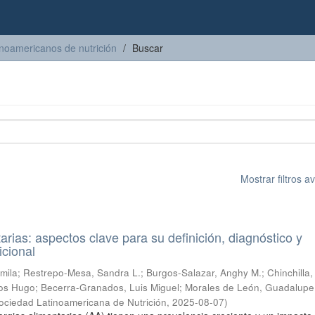
inoamericanos de nutrición
Buscar
Mostrar filtros 
arias: aspectos clave para su definición, diagnóstico y
icional
mila
;
Restrepo-Mesa, Sandra L.
;
Burgos-Salazar, Anghy M.
;
Chinchilla,
los Hugo
;
Becerra-Granados, Luis Miguel
;
Morales de León, Guadalupe
ociedad Latinoamericana de Nutrición
,
2025-08-07
)