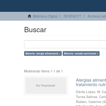
Biblioteca Digital
REVENCYT
Archivos lat
Buscar
Materia: alergia alimentaria ×
Materia: estado nutricional ×
Mostrando ítems 1-1 de 1
Alergias aliment
tratamiento nutr
Dávila López, M. Ca
Torres Salinas, Car
Roldan, Caterine
(
S