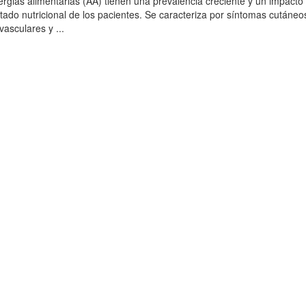
lergias alimentarias (AA) tienen una prevalencia creciente y un impacto
estado nutricional de los pacientes. Se caracteriza por síntomas cutáneo
vasculares y ...