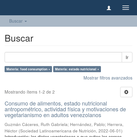
Camb
naveg
Buscar
Buscar
Ir
Materia: food consumption ×
Materia: estado nutricional ×
Mostrar filtros avanzados
Mostrando ítems 1-2 de 2
Consumo de alimentos, estado nutricional
antropométrico, actividad física y motivaciones de
vegetarianismo en adultos venezolanos
Guzmán Cáceres, Ruth Gabriela
;
Hernández, Pablo
;
Herrera,
Héctor
(
Sociedad Latinoamericana de Nutrición
,
2022-06-01
)
Introducción: las dietas vegetarianas o que evitan las carnes