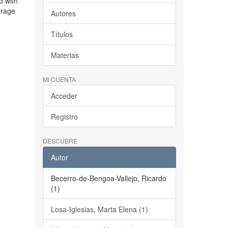
d with
erage
Autores
Títulos
Materias
MI CUENTA
Acceder
Registro
DESCUBRE
Autor
Becerro-de-Bengoa-Vallejo, Ricardo
(1)
Losa-Iglesias, Marta Elena (1)