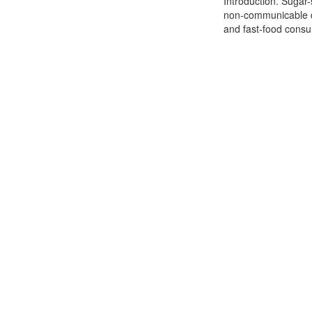
Introduction. Suga
non-communicable d
and fast-food consum