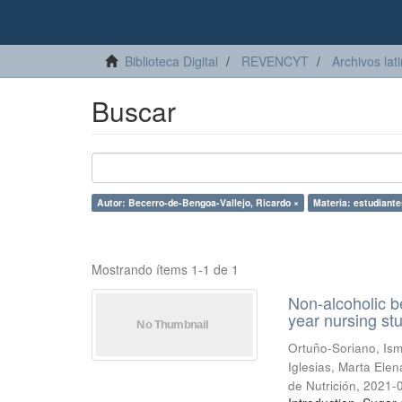
Biblioteca Digital
REVENCYT
Archivos lat
Buscar
Autor: Becerro-de-Bengoa-Vallejo, Ricardo ×
Materia: estudiante
Mostrando ítems 1-1 de 1
Non-alcoholic b
year nursing st
Ortuño-Soriano, Is
Iglesias, Marta Elen
de Nutrición
,
2021-