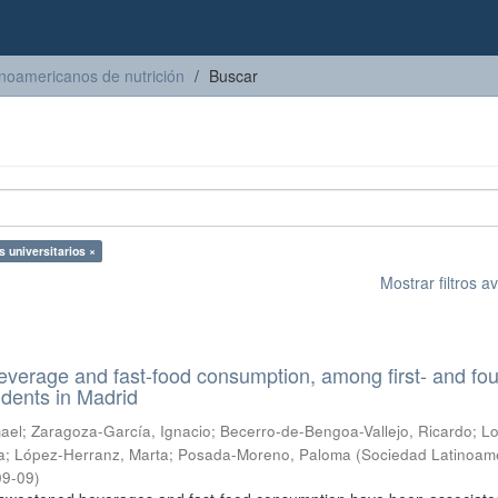
inoamericanos de nutrición
Buscar
s universitarios ×
Mostrar filtros 
everage and fast-food consumption, among first- and fou
udents in Madrid
mael
;
Zaragoza-García, Ignacio
;
Becerro-de-Bengoa-Vallejo, Ricardo
;
Lo
a
;
López-Herranz, Marta
;
Posada-Moreno, Paloma
(
Sociedad Latinoam
09-09
)