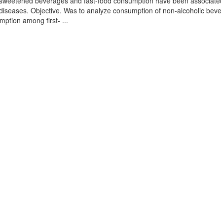
r-sweetened beverages and fast-food consumption have been associate
iseases. Objective. Was to analyze consumption of non-alcoholic bev
ption among first- ...