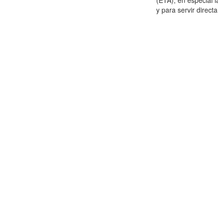
(ETA), en especial 
y para servir direct