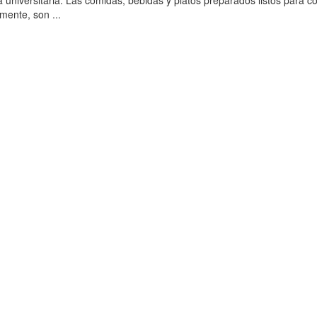
la universitaria. Las comidas, bebidas y platos preparados listos para 
amente, son ...