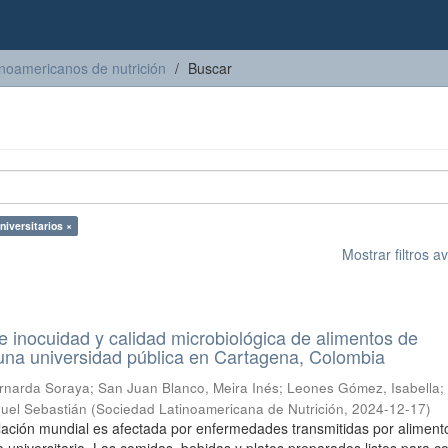
inoamericanos de nutrición
Buscar
niversitarios ×
Mostrar filtros 
 inocuidad y calidad microbiológica de alimentos de
una universidad pública en Cartagena, Colombia
rnarda Soraya
;
San Juan Blanco, Meira Inés
;
Leones Gómez, Isabella
;
uel Sebastián
(
Sociedad Latinoamericana de Nutrición
,
2024-12-17
)
blación mundial es afectada por enfermedades transmitidas por aliment