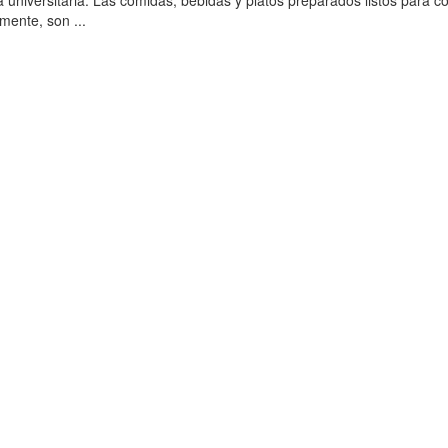
la universitaria. Las comidas, bebidas y platos preparados listos para 
amente, son ...