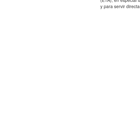
(ETA), en especial 
y para servir direct