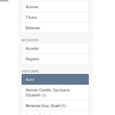
etivo.
Autores
Títulos
Materias
MI CUENTA
Acceder
Registro
DESCUBRE
Autor
Alemán-Castillo, SanJuana
Elizabeth (1)
Almanza-Cruz, Ocairi (1)