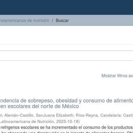
inoamericanos de nutrición
Buscar
Mostrar filtros 
tendencia de sobrepeso, obesidad y consumo de aliment
en escolares del norte de México
ri
;
Alemán-Castillo, SanJuana Elizabeth
;
Ríos-Reyna, Candelaria
;
Casti
Latinoamericana de Nutrición
,
2023-10-18
)
s refrigerios escolares se ha incrementado el consumo de los productos