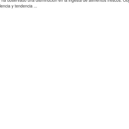
se ha observado una disminución en la ingesta de alimentos frescos. Obj
encia y tendencia ...