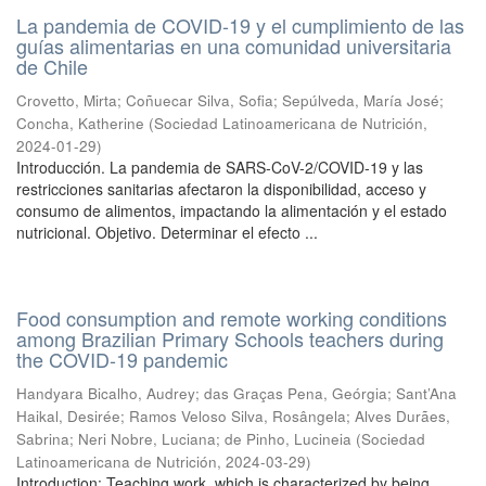
La pandemia de COVID-19 y el cumplimiento de las
guías alimentarias en una comunidad universitaria
de Chile
Crovetto, Mirta
;
Coñuecar Silva, Sofia
;
Sepúlveda, María José
;
Concha, Katherine
(
Sociedad Latinoamericana de Nutrición
,
2024-01-29
)
Introducción. La pandemia de SARS-CoV-2/COVID-19 y las
restricciones sanitarias afectaron la disponibilidad, acceso y
consumo de alimentos, impactando la alimentación y el estado
nutricional. Objetivo. Determinar el efecto ...
Food consumption and remote working conditions
among Brazilian Primary Schools teachers during
the COVID-19 pandemic
Handyara Bicalho, Audrey
;
das Graças Pena, Geórgia
;
Sant’Ana
Haikal, Desirée
;
Ramos Veloso Silva, Rosângela
;
Alves Durães,
Sabrina
;
Neri Nobre, Luciana
;
de Pinho, Lucineia
(
Sociedad
Latinoamericana de Nutrición
,
2024-03-29
)
Introduction: Teaching work, which is characterized by being