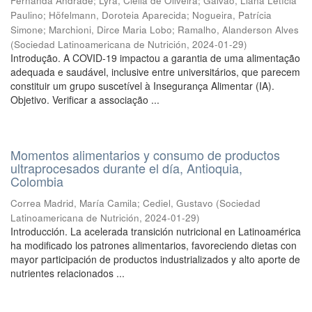
Fernanda Andrade
;
Lyra, Clélia de Oliveira
;
Galvão, Liana Letícia
Paulino
;
Höfelmann, Doroteia Aparecida
;
Nogueira, Patrícia
Simone
;
Marchioni, Dirce Maria Lobo
;
Ramalho, Alanderson Alves
(
Sociedad Latinoamericana de Nutrición
,
2024-01-29
)
Introdução. A COVID-19 impactou a garantia de uma alimentação
adequada e saudável, inclusive entre universitários, que parecem
constituir um grupo suscetível à Insegurança Alimentar (IA).
Objetivo. Verificar a associação ...
Momentos alimentarios y consumo de productos
ultraprocesados durante el día, Antioquia,
Colombia
Correa Madrid, María Camila
;
Cediel, Gustavo
(
Sociedad
Latinoamericana de Nutrición
,
2024-01-29
)
Introducción. La acelerada transición nutricional en Latinoamérica
ha modificado los patrones alimentarios, favoreciendo dietas con
mayor participación de productos industrializados y alto aporte de
nutrientes relacionados ...