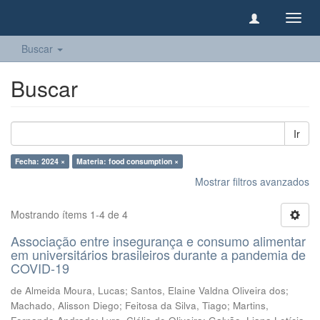
Camb
naveg
Buscar
Buscar
Ir
Fecha: 2024 ×
Materia: food consumption ×
Mostrar filtros avanzados
Mostrando ítems 1-4 de 4
Associação entre insegurança e consumo alimentar
em universitários brasileiros durante a pandemia de
COVID-19
de Almeida Moura, Lucas
;
Santos, Elaine Valdna Oliveira dos
;
Machado, Alisson Diego
;
Feitosa da Silva, Tiago
;
Martins,