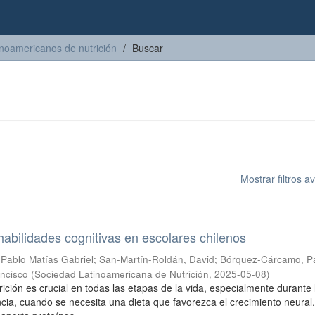
inoamericanos de nutrición
Buscar
Mostrar filtros 
y habilidades cognitivas en escolares chilenos
 Pablo Matías Gabriel
;
San-Martín-Roldán, David
;
Bórquez-Cárcamo, Pa
ancisco
(
Sociedad Latinoamericana de Nutrición
,
2025-05-08
)
rición es crucial en todas las etapas de la vida, especialmente durante 
ncia, cuando se necesita una dieta que favorezca el crecimiento neural