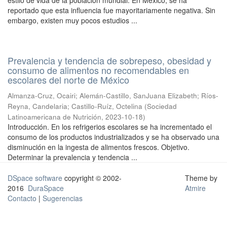
estilo de vida de la población mundial. En México, se ha
reportado que esta influencia fue mayoritariamente negativa. Sin
embargo, existen muy pocos estudios ...
Prevalencia y tendencia de sobrepeso, obesidad y
consumo de alimentos no recomendables en
escolares del norte de México
Almanza-Cruz, Ocairi
;
Alemán-Castillo, SanJuana Elizabeth
;
Ríos-
Reyna, Candelaria
;
Castillo-Ruíz, Octelina
(
Sociedad
Latinoamericana de Nutrición
,
2023-10-18
)
Introducción. En los refrigerios escolares se ha incrementado el
consumo de los productos industrializados y se ha observado una
disminución en la ingesta de alimentos frescos. Objetivo.
Determinar la prevalencia y tendencia ...
DSpace software
copyright © 2002-
Theme by
2016
DuraSpace
Atmire
Contacto
|
Sugerencias