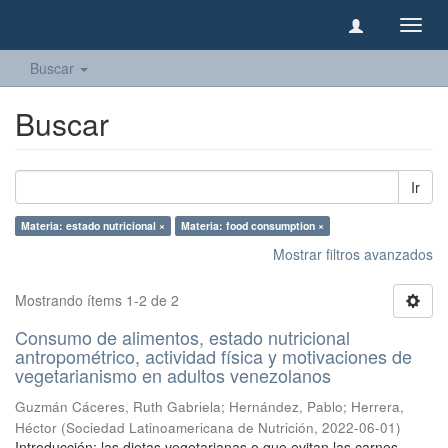
Camb
naveg
Buscar
Buscar
Ir
Materia: estado nutricional ×
Materia: food consumption ×
Mostrar filtros avanzados
Mostrando ítems 1-2 de 2
Consumo de alimentos, estado nutricional
antropométrico, actividad física y motivaciones de
vegetarianismo en adultos venezolanos
Guzmán Cáceres, Ruth Gabriela
;
Hernández, Pablo
;
Herrera,
Héctor
(
Sociedad Latinoamericana de Nutrición
,
2022-06-01
)
Introducción: las dietas vegetarianas o que evitan las carnes