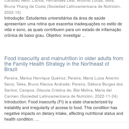
Cardoso Neto, Carlos
;
Fernandes Leal, Antonio Lucas
;
Silva,
Bruna Yhang da Costa
(
Sociedad Latinoamericana de Nutrición
,
2022-10
)
Introdução: Estudantes universitários da área de saúde
apresentam uma rotina que exacerba inadequações no estilo de
vida e sono, as quais contribuem para um estado de inflamação
crônica de baixo grau. Objetivo: investigar ...
Food insecurity and malnutrition in older adults from
the Family Health Strategy in the Northeast of
Brazil
Pereira, Marlus Henrique Queiroz
;
Pereira, Maria Luiza Amorim
Sena
;
Teles, Bruno Klecius Andrade
;
Pereira, Débora Borges dos
Santos
;
Campos, Glaucia Cristina de
;
Bisi Molina, Maria del
Carmen
(
Sociedad Latinoamericana de Nutrición
,
2022-11-24
)
Introduction: Food insecurity (FI) is a state characterized by
instability and irregularity of access to food. This condition has
negative impacts on dietary intake, affecting nutritional status and
health condition. ...