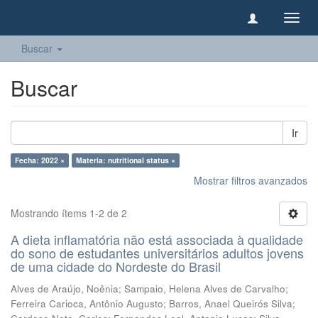
Camb
naveg
Buscar
Buscar
Ir
Fecha: 2022 ×
Materia: nutritional status ×
Mostrar filtros avanzados
Mostrando ítems 1-2 de 2
A dieta inflamatória não está associada à qualidade
do sono de estudantes universitários adultos jovens
de uma cidade do Nordeste do Brasil
Alves de Araújo, Noênia
;
Sampaio, Helena Alves de Carvalho
;
Ferreira Carioca, Antônio Augusto
;
Barros, Anael Queirós Silva
;