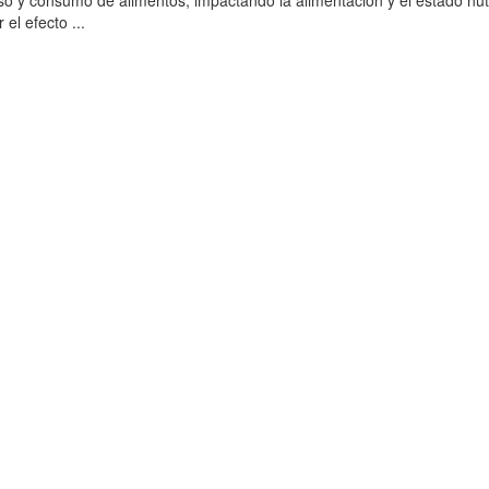
eso y consumo de alimentos, impactando la alimentación y el estado nutr
el efecto ...