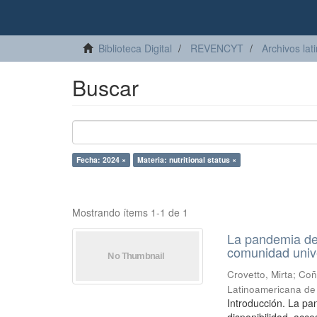
Biblioteca Digital
REVENCYT
Archivos lat
Buscar
Fecha: 2024 ×
Materia: nutritional status ×
Mostrando ítems 1-1 de 1
La pandemia de 
comunidad unive
Crovetto, Mirta
;
Coñ
Latinoamericana de 
Introducción. La pa