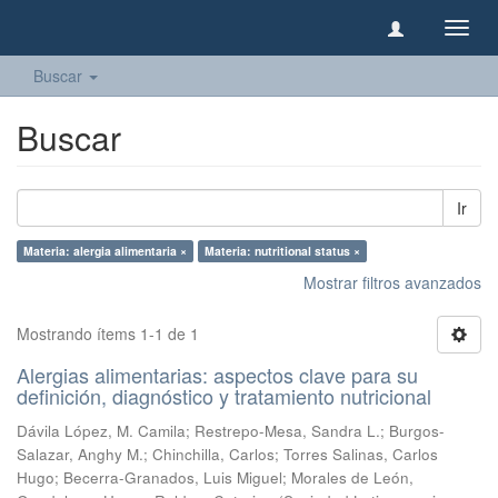
Camb
naveg
Buscar
Buscar
Ir
Materia: alergia alimentaria ×
Materia: nutritional status ×
Mostrar filtros avanzados
Mostrando ítems 1-1 de 1
Alergias alimentarias: aspectos clave para su
definición, diagnóstico y tratamiento nutricional
Dávila López, M. Camila
;
Restrepo-Mesa, Sandra L.
;
Burgos-
Salazar, Anghy M.
;
Chinchilla, Carlos
;
Torres Salinas, Carlos
Hugo
;
Becerra-Granados, Luis Miguel
;
Morales de León,