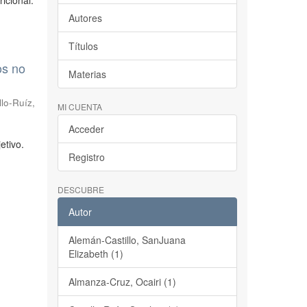
icional.
Autores
Títulos
os no
Materias
llo-Ruíz,
MI CUENTA
Acceder
etivo.
Registro
DESCUBRE
Autor
Alemán-Castillo, SanJuana
Elizabeth (1)
Almanza-Cruz, Ocairi (1)