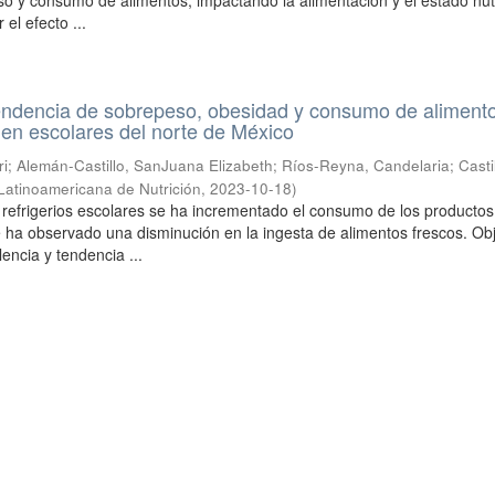
eso y consumo de alimentos, impactando la alimentación y el estado nutr
el efecto ...
tendencia de sobrepeso, obesidad y consumo de aliment
en escolares del norte de México
ri
;
Alemán-Castillo, SanJuana Elizabeth
;
Ríos-Reyna, Candelaria
;
Casti
Latinoamericana de Nutrición
,
2023-10-18
)
s refrigerios escolares se ha incrementado el consumo de los productos
se ha observado una disminución en la ingesta de alimentos frescos. Obj
encia y tendencia ...