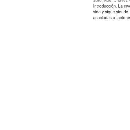
Soto, Noe
;
Chávez V
Introducción. La in
sido y sigue siendo 
asociadas a factores