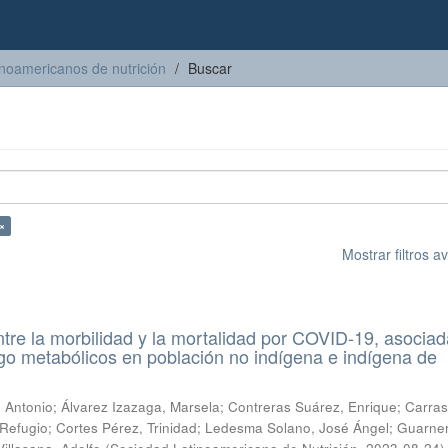
inoamericanos de nutrición
Buscar
×
Mostrar filtros 
re la morbilidad y la mortalidad por COVID-19, asociad
sgo metabólicos en población no indígena e indígena de
 Antonio
;
Álvarez Izazaga, Marsela
;
Contreras Suárez, Enrique
;
Carra
 Refugio
;
Cortes Pérez, Trinidad
;
Ledesma Solano, José Ángel
;
Guarne