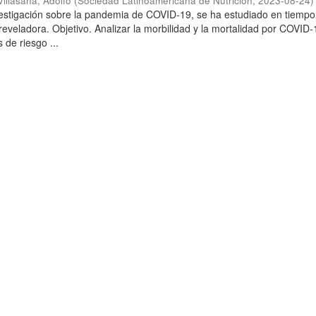
illasana, Adolfo
(
Sociedad Latinoamericana de Nutrición
,
2023-08-24
)
vestigación sobre la pandemia de COVID-19, se ha estudiado en tiempo 
reveladora. Objetivo. Analizar la morbilidad y la mortalidad por COVID-
 de riesgo ...