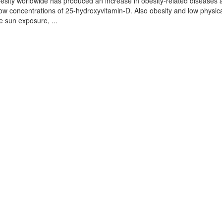
besity worldwide has produced an increase in obesity-related diseases
low concentrations of 25-hydroxyvitamin-D. Also obesity and low physic
e sun exposure, ...