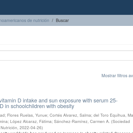
inoamericanos de nutrición
Buscar
Mostrar filtros 
 vitamin D intake and sun exposure with serum 25-
D in schoolchildren with obesity
tad
;
Flores Ruelas, Yunue
;
Cortés Alvarez, Salma
;
del Toro Equihua, Ma
mina
;
López Alcaraz, Fátima
;
Sánchez-Ramírez, Carmen A.
(
Sociedad
Nutrición
,
2022-04-26
)