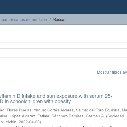
inoamericanos de nutrición
Buscar
Mostrar filtros 
 vitamin D intake and sun exposure with serum 25-
D in schoolchildren with obesity
tad
;
Flores Ruelas, Yunue
;
Cortés Alvarez, Salma
;
del Toro Equihua, Ma
mina
;
López Alcaraz, Fátima
;
Sánchez-Ramírez, Carmen A.
(
Sociedad
Nutrición
,
2022-04-26
)