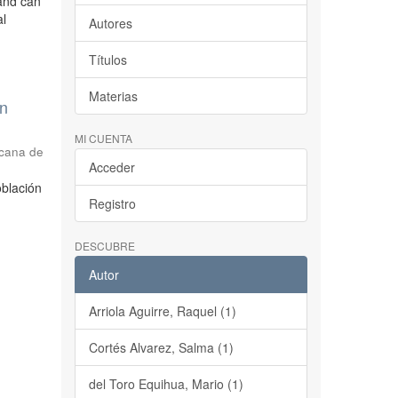
 and can
al
Autores
Títulos
Materias
ón
MI CUENTA
icana de
Acceder
oblación
Registro
DESCUBRE
Autor
Arriola Aguirre, Raquel (1)
Cortés Alvarez, Salma (1)
del Toro Equihua, Mario (1)