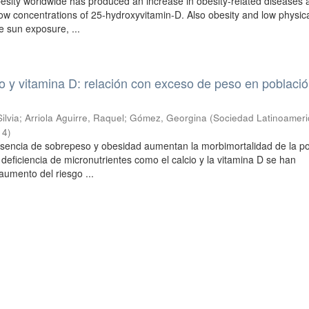
besity worldwide has produced an increase in obesity-related diseases
low concentrations of 25-hydroxyvitamin-D. Also obesity and low physic
e sun exposure, ...
io y vitamina D: relación con exceso de peso en poblaci
ilvia
;
Arriola Aguirre, Raquel
;
Gómez, Georgina
(
Sociedad Latinoamer
14
)
esencia de sobrepeso y obesidad aumentan la morbimortalidad de la p
deficiencia de micronutrientes como el calcio y la vitamina D se han
aumento del riesgo ...