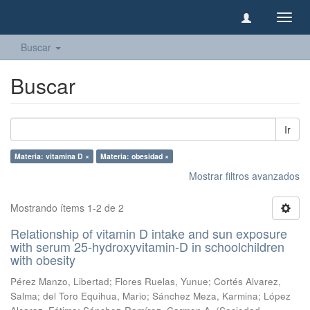
Camb
naveg
Buscar
Buscar
Ir
Materia: vitamina D ×
Materia: obesidad ×
Mostrar filtros avanzados
Mostrando ítems 1-2 de 2
Relationship of vitamin D intake and sun exposure
with serum 25-hydroxyvitamin-D in schoolchildren
with obesity
Pérez Manzo, Libertad
;
Flores Ruelas, Yunue
;
Cortés Alvarez,
Salma
;
del Toro Equihua, Mario
;
Sánchez Meza, Karmina
;
López