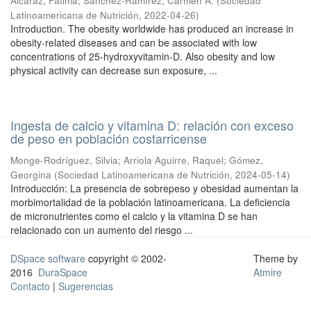
Alcaraz, Fátima
;
Sánchez-Ramírez, Carmen A.
(
Sociedad
Latinoamericana de Nutrición
,
2022-04-26
)
Introduction. The obesity worldwide has produced an increase in
obesity-related diseases and can be associated with low
concentrations of 25-hydroxyvitamin-D. Also obesity and low
physical activity can decrease sun exposure, ...
Ingesta de calcio y vitamina D: relación con exceso
de peso en población costarricense
Monge-Rodríguez, Silvia
;
Arriola Aguirre, Raquel
;
Gómez,
Georgina
(
Sociedad Latinoamericana de Nutrición
,
2024-05-14
)
Introducción: La presencia de sobrepeso y obesidad aumentan la
morbimortalidad de la población latinoamericana. La deficiencia
de micronutrientes como el calcio y la vitamina D se han
relacionado con un aumento del riesgo ...
DSpace software
copyright © 2002-
Theme by
2016
DuraSpace
Atmire
Contacto
|
Sugerencias