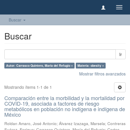
Camb
naveg
Buscar
Buscar
Ir
Autor: Carrasco Quintero, María del Refugio ×
Materia: obesity ×
Mostrar filtros avanzados
Mostrando ítems 1-1 de 1
Comparación entre la morbilidad y la mortalidad por
COVID-19, asociada a factores de riesgo
metabólicos en población no indígena e indígena de
México
Roldan Amaro, José Antonio
;
Álvarez Izazaga, Marsela
;
Contreras
Suárez, Enrique
;
Carrasco Quintero, María del Refugio
;
Cortes