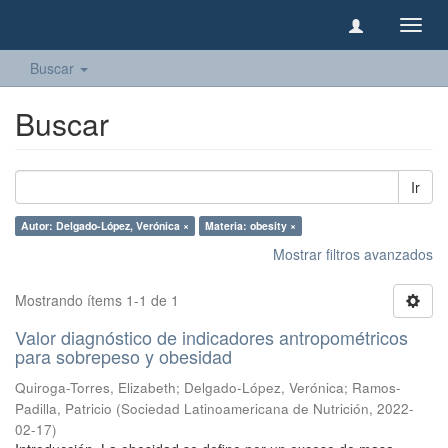
Camb
naveg
Buscar
Buscar
Ir
Autor: Delgado-López, Verónica ×
Materia: obesity ×
Mostrar filtros avanzados
Mostrando ítems 1-1 de 1
Valor diagnóstico de indicadores antropométricos
para sobrepeso y obesidad
Quiroga-Torres, Elizabeth
;
Delgado-López, Verónica
;
Ramos-
Padilla, Patricio
(
Sociedad Latinoamericana de Nutrición
,
2022-
02-17
)