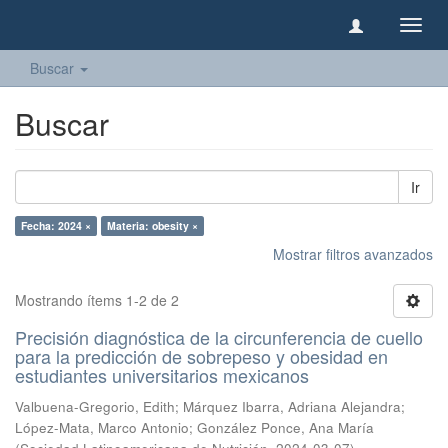
Camb
naveg
Buscar
Buscar
Ir
Fecha: 2024 ×
Materia: obesity ×
Mostrar filtros avanzados
Mostrando ítems 1-2 de 2
Precisión diagnóstica de la circunferencia de cuello
para la predicción de sobrepeso y obesidad en
estudiantes universitarios mexicanos
Valbuena-Gregorio, Edith
;
Márquez Ibarra, Adriana Alejandra
;
López-Mata, Marco Antonio
;
González Ponce, Ana María