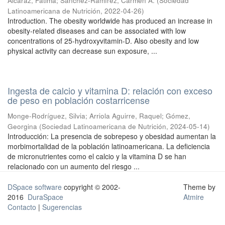
Alcaraz, Fátima
;
Sánchez-Ramírez, Carmen A.
(
Sociedad
Latinoamericana de Nutrición
,
2022-04-26
)
Introduction. The obesity worldwide has produced an increase in
obesity-related diseases and can be associated with low
concentrations of 25-hydroxyvitamin-D. Also obesity and low
physical activity can decrease sun exposure, ...
Ingesta de calcio y vitamina D: relación con exceso
de peso en población costarricense
Monge-Rodríguez, Silvia
;
Arriola Aguirre, Raquel
;
Gómez,
Georgina
(
Sociedad Latinoamericana de Nutrición
,
2024-05-14
)
Introducción: La presencia de sobrepeso y obesidad aumentan la
morbimortalidad de la población latinoamericana. La deficiencia
de micronutrientes como el calcio y la vitamina D se han
relacionado con un aumento del riesgo ...
DSpace software
copyright © 2002-
Theme by
2016
DuraSpace
Atmire
Contacto
|
Sugerencias