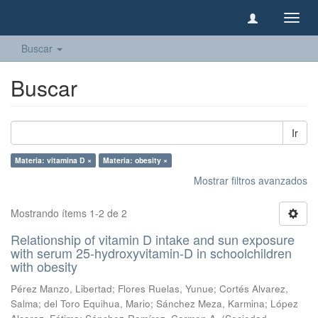
Camb
naveg
Buscar
Buscar
Ir
Materia: vitamina D ×
Materia: obesity ×
Mostrar filtros avanzados
Mostrando ítems 1-2 de 2
Relationship of vitamin D intake and sun exposure
with serum 25-hydroxyvitamin-D in schoolchildren
with obesity
Pérez Manzo, Libertad
;
Flores Ruelas, Yunue
;
Cortés Alvarez,
Salma
;
del Toro Equihua, Mario
;
Sánchez Meza, Karmina
;
López