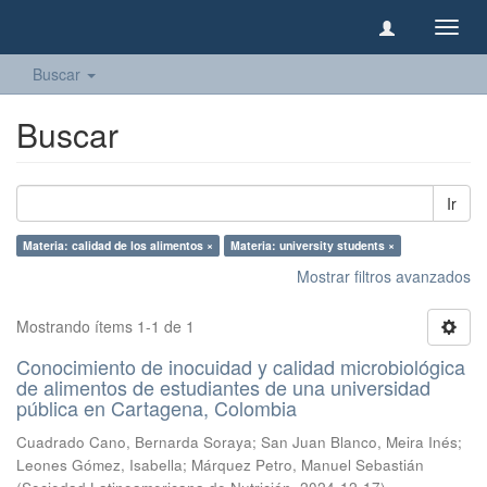
Camb
naveg
Buscar
Buscar
Ir
Materia: calidad de los alimentos ×
Materia: university students ×
Mostrar filtros avanzados
Mostrando ítems 1-1 de 1
Conocimiento de inocuidad y calidad microbiológica
de alimentos de estudiantes de una universidad
pública en Cartagena, Colombia
Cuadrado Cano, Bernarda Soraya
;
San Juan Blanco, Meira Inés
;
Leones Gómez, Isabella
;
Márquez Petro, Manuel Sebastián