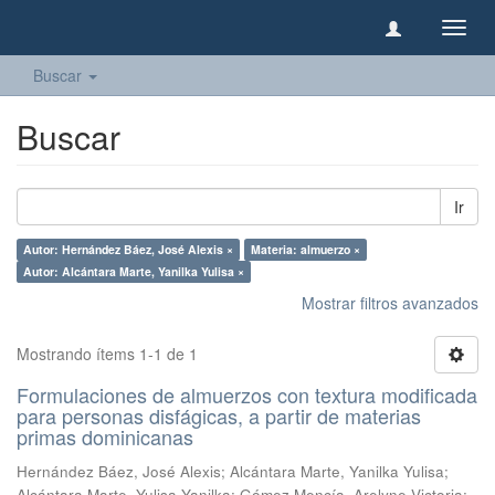
Camb
naveg
Buscar
Buscar
Ir
Autor: Hernández Báez, José Alexis ×
Materia: almuerzo ×
Autor: Alcántara Marte, Yanilka Yulisa ×
Mostrar filtros avanzados
Mostrando ítems 1-1 de 1
Formulaciones de almuerzos con textura modificada
para personas disfágicas, a partir de materias
primas dominicanas
Hernández Báez, José Alexis
;
Alcántara Marte, Yanilka Yulisa
;
Alcántara Marte, Yulisa Yanilka
;
Gómez Mencía, Arelyne Victoria
;