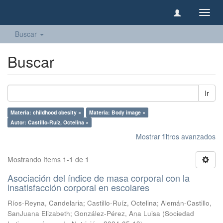
Camb
naveg
Buscar
Buscar
Ir
Materia: childhood obesity ×
Materia: Body image ×
Autor: Castillo-Ruíz, Octelina ×
Mostrar filtros avanzados
Mostrando ítems 1-1 de 1
Asociación del índice de masa corporal con la
insatisfacción corporal en escolares
Ríos-Reyna, Candelaria
;
Castillo-Ruíz, Octelina
;
Alemán-Castillo,
SanJuana Elizabeth
;
González-Pérez, Ana Luisa
(
Sociedad