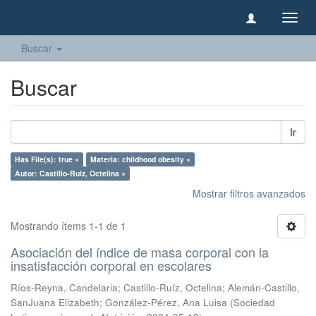
Camb
naveg
Buscar
Buscar
Ir
Has File(s): true ×
Materia: childhood obesity ×
Autor: Castillo-Ruíz, Octelina ×
Mostrar filtros avanzados
Mostrando ítems 1-1 de 1
Asociación del índice de masa corporal con la
insatisfacción corporal en escolares
Ríos-Reyna, Candelaria
;
Castillo-Ruíz, Octelina
;
Alemán-Castillo,
SanJuana Elizabeth
;
González-Pérez, Ana Luisa
(
Sociedad