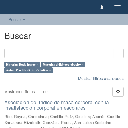
Camb
naveg
Buscar
Buscar
Ir
Materia: Body image ×
Materia: childhood obesity ×
Autor: Castillo-Ruíz, Octelina ×
Mostrar filtros avanzados
Mostrando ítems 1-1 de 1
Asociación del índice de masa corporal con la
insatisfacción corporal en escolares
Ríos-Reyna, Candelaria
;
Castillo-Ruíz, Octelina
;
Alemán-Castillo,
SanJuana Elizabeth
;
González-Pérez, Ana Luisa
(
Sociedad