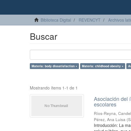
Biblioteca Digital
REVENCYT
Archivos lat
Buscar
Materia: body dissatisfaction ×
Materia: childhood obesity ×
Au
Mostrando ítems 1-1 de 1
Asociación del 
escolares
Ríos-Reyna, Candel
Pérez, Ana Luisa
(
S
Introducción: La ma