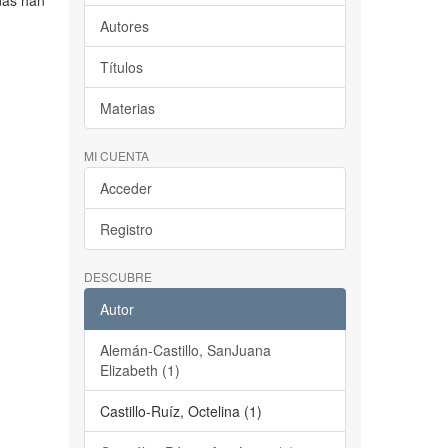
adas han
Autores
Títulos
Materias
MI CUENTA
Acceder
Registro
DESCUBRE
Autor
Alemán-Castillo, SanJuana
Elizabeth (1)
Castillo-Ruíz, Octelina (1)