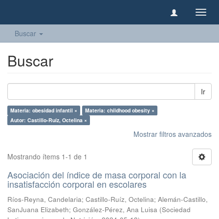
Camb
naveg
Buscar
Buscar
Ir
Materia: obesidad infantil ×
Materia: childhood obesity ×
Autor: Castillo-Ruíz, Octelina ×
Mostrar filtros avanzados
Mostrando ítems 1-1 de 1
Asociación del índice de masa corporal con la
insatisfacción corporal en escolares
Ríos-Reyna, Candelaria
;
Castillo-Ruíz, Octelina
;
Alemán-Castillo,
SanJuana Elizabeth
;
González-Pérez, Ana Luisa
(
Sociedad