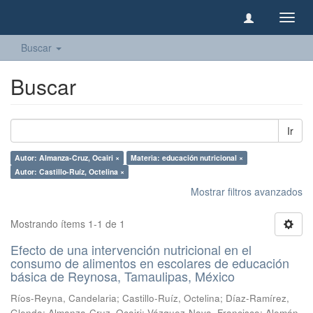
Camb
naveg
Buscar
Buscar
Ir
Autor: Almanza-Cruz, Ocairi ×
Materia: educación nutricional ×
Autor: Castillo-Ruíz, Octelina ×
Mostrar filtros avanzados
Mostrando ítems 1-1 de 1
Efecto de una intervención nutricional en el
consumo de alimentos en escolares de educación
básica de Reynosa, Tamaulipas, México
Ríos-Reyna, Candelaria
;
Castillo-Ruíz, Octelina
;
Díaz-Ramírez,
Glenda
;
Almanza-Cruz, Ocairi
;
Vázquez-Nava, Francisco
;
Alemán-