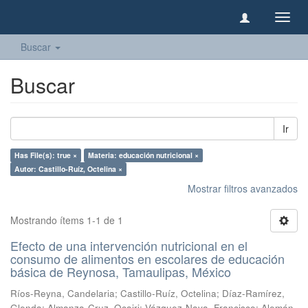
Camb
naveg
Buscar
Buscar
Ir
Has File(s): true ×
Materia: educación nutricional ×
Autor: Castillo-Ruíz, Octelina ×
Mostrar filtros avanzados
Mostrando ítems 1-1 de 1
Efecto de una intervención nutricional en el
consumo de alimentos en escolares de educación
básica de Reynosa, Tamaulipas, México
Ríos-Reyna, Candelaria
;
Castillo-Ruíz, Octelina
;
Díaz-Ramírez,
Glenda
;
Almanza-Cruz, Ocairi
;
Vázquez-Nava, Francisco
;
Alemán-