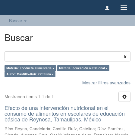
Camb
naveg
Buscar
Buscar
Ir
Materia: conducta alimentaria ×
Materia: educación nutricional ×
Autor: Castillo-Ruíz, Octelina ×
Mostrar filtros avanzados
Mostrando ítems 1-1 de 1
Efecto de una intervención nutricional en el
consumo de alimentos en escolares de educación
básica de Reynosa, Tamaulipas, México
Ríos-Reyna, Candelaria
;
Castillo-Ruíz, Octelina
;
Díaz-Ramírez,
Glenda
;
Almanza-Cruz, Ocairi
;
Vázquez-Nava, Francisco
;
Alemán-