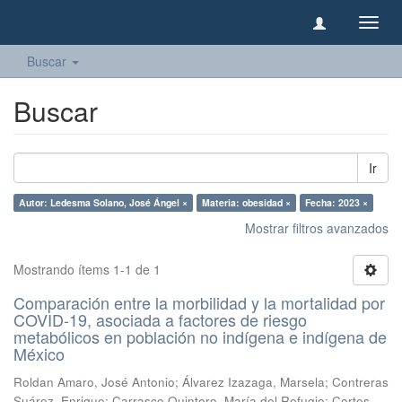
Camb
naveg
Buscar
Buscar
Ir
Autor: Ledesma Solano, José Ángel ×
Materia: obesidad ×
Fecha: 2023 ×
Mostrar filtros avanzados
Mostrando ítems 1-1 de 1
Comparación entre la morbilidad y la mortalidad por
COVID-19, asociada a factores de riesgo
metabólicos en población no indígena e indígena de
México
Roldan Amaro, José Antonio
;
Álvarez Izazaga, Marsela
;
Contreras
Suárez, Enrique
;
Carrasco Quintero, María del Refugio
;
Cortes