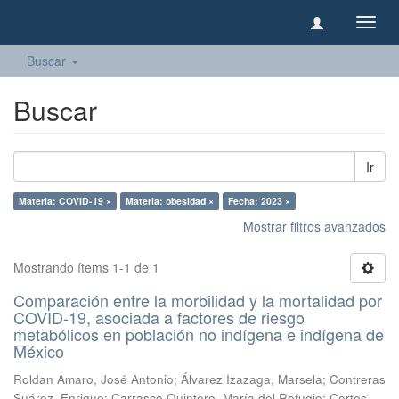
Camb
naveg
Buscar
Buscar
Ir
Materia: COVID-19 ×
Materia: obesidad ×
Fecha: 2023 ×
Mostrar filtros avanzados
Mostrando ítems 1-1 de 1
Comparación entre la morbilidad y la mortalidad por
COVID-19, asociada a factores de riesgo
metabólicos en población no indígena e indígena de
México
Roldan Amaro, José Antonio
;
Álvarez Izazaga, Marsela
;
Contreras
Suárez, Enrique
;
Carrasco Quintero, María del Refugio
;
Cortes