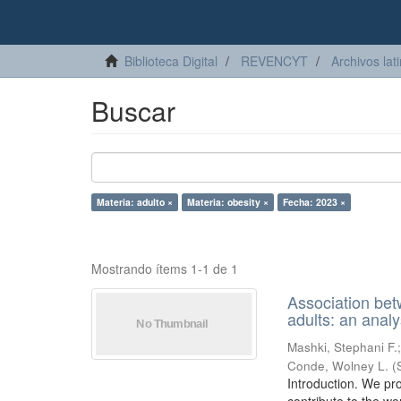
Biblioteca Digital
REVENCYT
Archivos lat
Buscar
Materia: adulto ×
Materia: obesity ×
Fecha: 2023 ×
Mostrando ítems 1-1 de 1
Association bet
adults: an ana
Mashki, Stephani F.
Conde, Wolney L.
(
Introduction. We pro