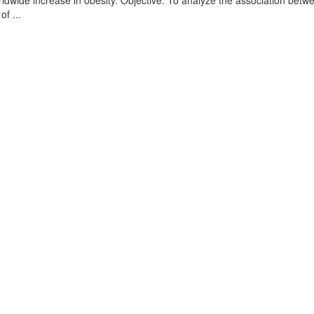
rldwide increase in obesity. Objective. To analyze the association betw
f ...