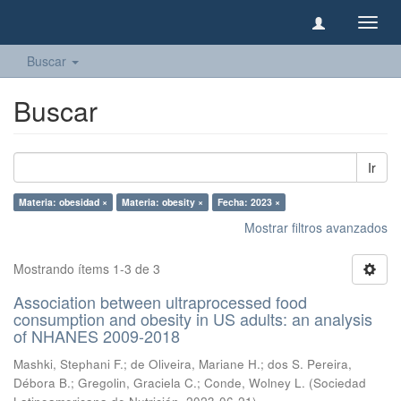
Camb
naveg
Buscar
Buscar
Ir
Materia: obesidad ×
Materia: obesity ×
Fecha: 2023 ×
Mostrar filtros avanzados
Mostrando ítems 1-3 de 3
Association between ultraprocessed food
consumption and obesity in US adults: an analysis
of NHANES 2009-2018
Mashki, Stephani F.
;
de Oliveira, Mariane H.
;
dos S. Pereira,
Débora B.
;
Gregolin, Graciela C.
;
Conde, Wolney L.
(
Sociedad